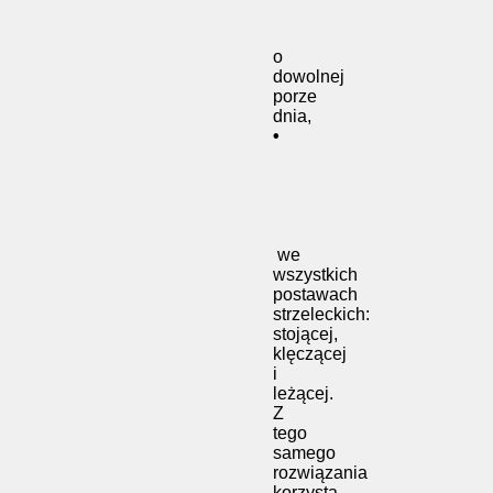
o
dowolnej
porze
dnia,
•
we
wszystkich
postawach
strzeleckich:
stojącej,
klęczącej
i
leżącej.
Z
tego
samego
rozwiązania
korzysta