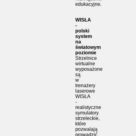
edukacyjne.
WISŁA
-
polski
system
na
światowym
poziomie
Strzelnice
wirtualne
wyposażone
są
w
trenażery
laserowe
WISŁA
-
realistyczne
symulatory
strzeleckie,
które
pozwalają
prowadzić