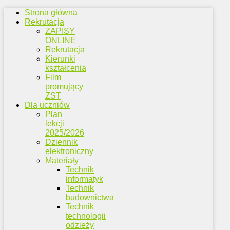
Strona główna
Rekrutacja
ZAPISY
ONLINE
Rekrutacja
Kierunki
kształcenia
Film
promujący
ZST
Dla uczniów
Plan
lekcji
2025/2026
Dziennik
elektroniczny
Materiały
Technik
informatyk
Technik
budownictwa
Technik
technologii
odzieży