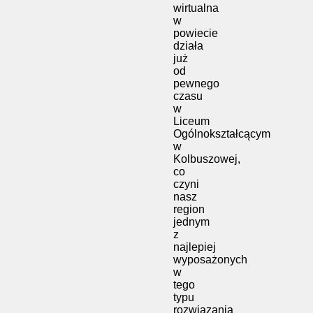
wirtualna
w
powiecie
działa
już
od
pewnego
czasu
w
Liceum
Ogólnokształcącym
w
Kolbuszowej,
co
czyni
nasz
region
jednym
z
najlepiej
wyposażonych
w
tego
typu
rozwiązania