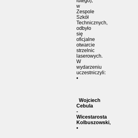
lutego),
w
Zespole
Szkół
Technicznych,
odbyło
się
oficjalne
otwarcie
strzelnic
laserowych.
W
wydarzeniu
uczestniczyli:
•
Wojciech
Cebula
-
Wicestarosta
Kolbuszowski,
•