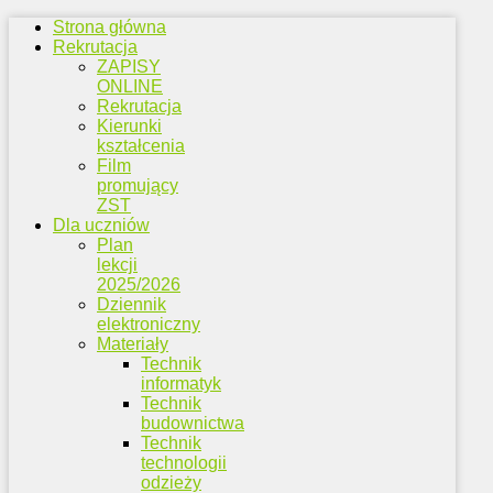
Strona główna
Rekrutacja
ZAPISY
ONLINE
Rekrutacja
Kierunki
kształcenia
Film
promujący
ZST
Dla uczniów
Plan
lekcji
2025/2026
Dziennik
elektroniczny
Materiały
Technik
informatyk
Technik
budownictwa
Technik
technologii
odzieży