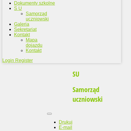
Dokumenty szkolne
S U
Samorząd
uczniowski
Galeria
Sekretariat
Kontakt
Mapa
dojazdu
Kontakt
Login
Register
SU
Samorząd
uczniowski
Drukuj
E-mail