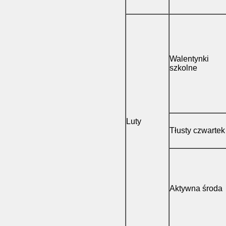
Walentynki
szkolne
Luty
Tłusty czwartek
Aktywna środa