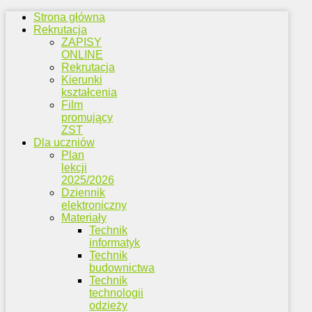
Strona główna
Rekrutacja
ZAPISY
ONLINE
Rekrutacja
Kierunki
kształcenia
Film
promujący
ZST
Dla uczniów
Plan
lekcji
2025/2026
Dziennik
elektroniczny
Materiały
Technik
informatyk
Technik
budownictwa
Technik
technologii
odzieży