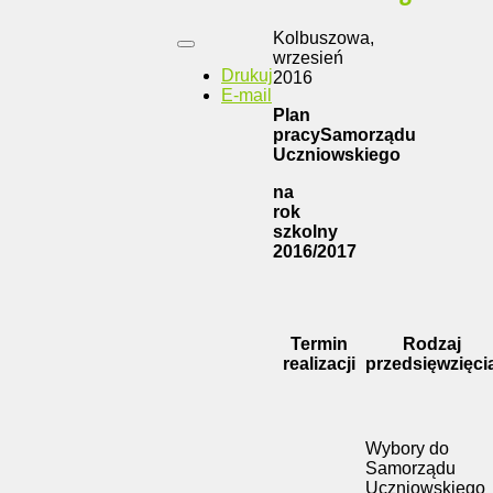
Kolbuszowa,
wrzesień
Drukuj
2016
E-mail
Plan
pracy
Samorządu
Uczniowskiego
na
rok
szkolny
2016/2017
Termin
Rodzaj
realizacji
przedsięwzięci
Wybory do
Samorządu
Uczniowskiego