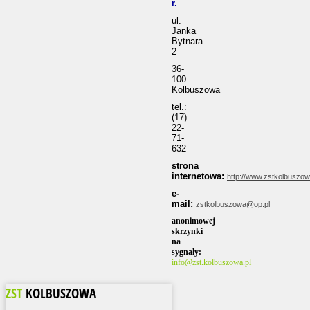
r.
ul.
Janka
Bytnara
2
36-
100
Kolbuszowa
tel.:
(17)
22-
71-
632
strona
internetowa:
http://www.zstkolbuszowa
e-
mail:
zstkolbuszowa@op.pl
anonimowej
skrzynki
na
sygnały:
info@zst.kolbuszowa.pl
ZST
KOLBUSZOWA