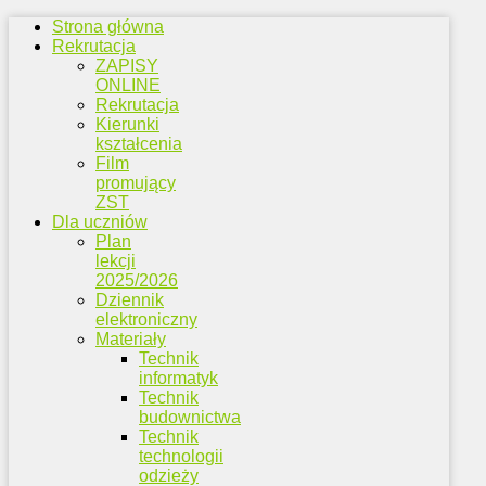
Strona główna
Rekrutacja
ZAPISY
ONLINE
Rekrutacja
Kierunki
kształcenia
Film
promujący
ZST
Dla uczniów
Plan
lekcji
2025/2026
Dziennik
elektroniczny
Materiały
Technik
informatyk
Technik
budownictwa
Technik
technologii
odzieży