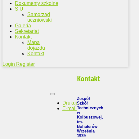
Dokumenty szkolne
S U
Samorząd
uczniowski
Galeria
Sekretariat
Kontakt
Mapa
dojazdu
Kontakt
Login
Register
Kontakt
Zespół
Drukuj
Szkół
Technicznych
E-mail
w
Kolbuszowej,
im.
Bohaterów
Września
1939