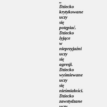
,,
Dziecko
krytykowane
uczy
się
potępiać.
Dziecko
żyjące
w
nieprzyjaźni
uczy
się
agresji.
Dziecko
wyśmiewane
uczy
się
nieśmiałości.
Dziecko
zawstydzane
uczy