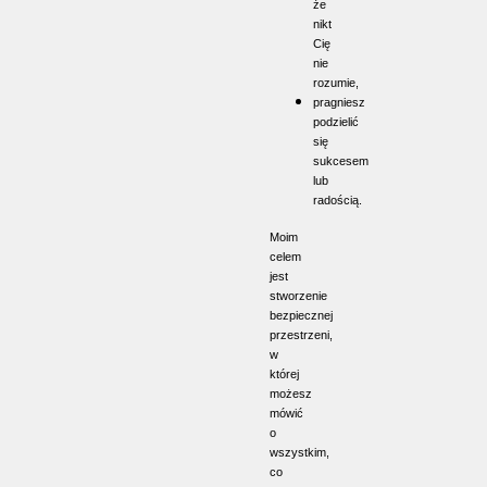
że
nikt
Cię
nie
rozumie,
pragniesz
podzielić
się
sukcesem
lub
radością.
Moim
celem
jest
stworzenie
bezpiecznej
przestrzeni,
w
której
możesz
mówić
o
wszystkim,
co