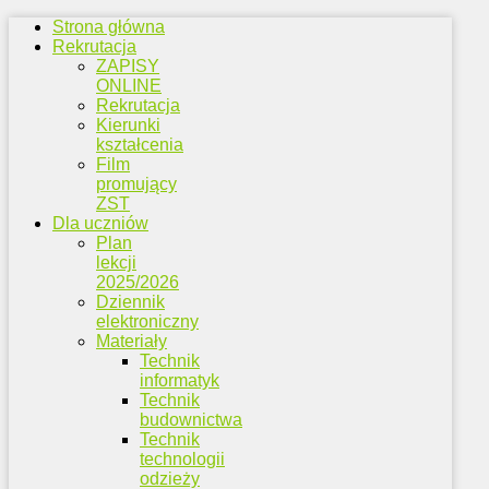
Strona główna
Rekrutacja
ZAPISY
ONLINE
Rekrutacja
Kierunki
kształcenia
Film
promujący
ZST
Dla uczniów
Plan
lekcji
2025/2026
Dziennik
elektroniczny
Materiały
Technik
informatyk
Technik
budownictwa
Technik
technologii
odzieży