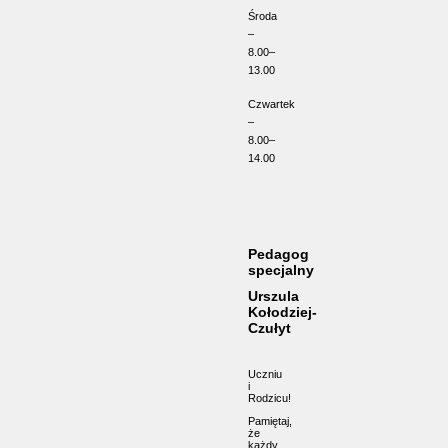
Środa
–
8.00–
13.00
Czwartek
–
8.00–
14.00
Pedagog
specjalny
Urszula
Kołodziej-
Czułyt
Uczniu
i
Rodzicu!
Pamiętaj,
że
każdy