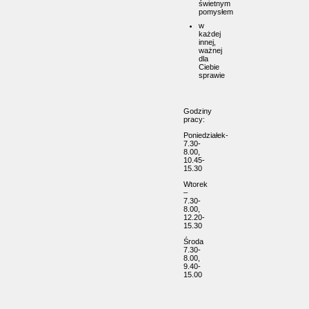
świetnym
pomysłem
w
każdej
innej,
ważnej
dla
Ciebie
sprawie
Godziny
pracy:
Poniedziałek-
7.30-
8.00,
10.45-
15.30
Wtorek
–
7.30-
8.00,
12.20-
15.30
Środa
7.30-
8.00,
9.40-
15.00