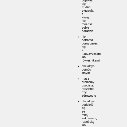
pojawiła
się
trudna
sytuacja,
z
którą
nie
możesz
sobie
poradzić
nie
potrafisz
porozumieć
się
z
nauczycielami
lub
rówieśnikami
chciałbyś
pomóc
innym
masz
problemy
osobiste,
rodzinne
czy
zdrowotne
chciałbyś
podzielić
się
ze
mną
sukcesem,
radością
lub