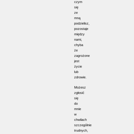
czym
się
ze
mną
podzielisz,
pozostaje
między
nami,
chyba
że
zagrożone
jest
życie
lub
zdrowie.
Możesz
zgłosić
się
do
mnie
w
chwilach
szczególnie
trudnych,