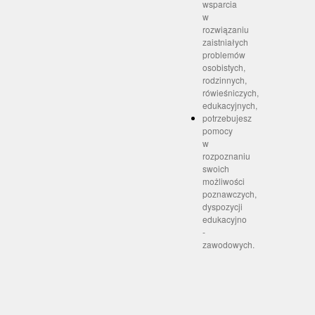
wsparcia
w
rozwiązaniu
zaistniałych
problemów
osobistych,
rodzinnych,
rówieśniczych,
edukacyjnych,
potrzebujesz
pomocy
w
rozpoznaniu
swoich
możliwości
poznawczych,
dyspozycji
edukacyjno
-
zawodowych.