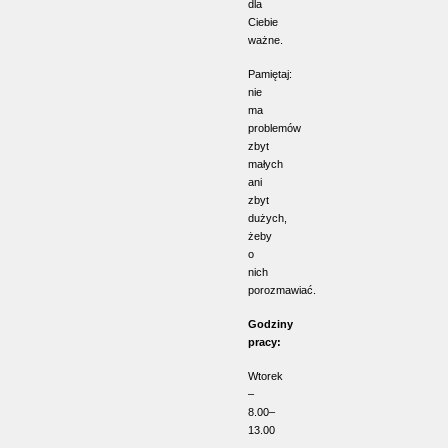
dla
Ciebie
ważne.
Pamiętaj:
nie
ma
problemów
zbyt
małych
ani
zbyt
dużych,
żeby
o
nich
porozmawiać.
Godziny
pracy:
Wtorek
–
8.00–
13.00