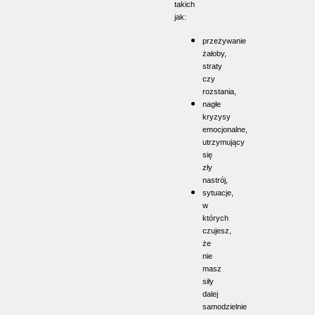
takich
jak:
przeżywanie
żałoby,
straty
czy
rozstania,
nagłe
kryzysy
emocjonalne,
utrzymujący
się
zły
nastrój,
sytuacje,
w
których
czujesz,
że
nie
masz
siły
dalej
samodzielnie