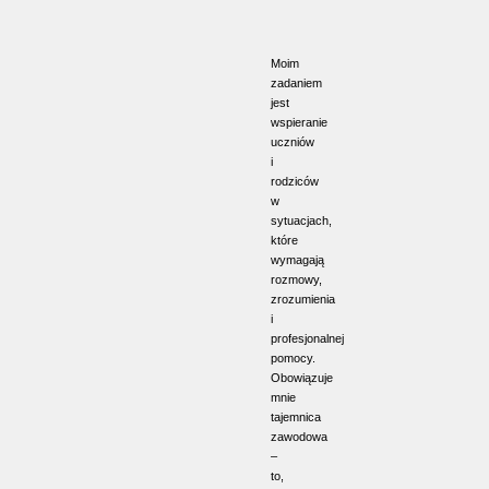
Moim
zadaniem
jest
wspieranie
uczniów
i
rodziców
w
sytuacjach,
które
wymagają
rozmowy,
zrozumienia
i
profesjonalnej
pomocy.
Obowiązuje
mnie
tajemnica
zawodowa
–
to,