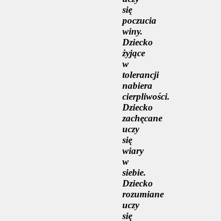
się
poczucia
winy.
Dziecko
żyjące
w
tolerancji
nabiera
cierpliwości.
Dziecko
zachęcane
uczy
się
wiary
w
siebie.
Dziecko
rozumiane
uczy
się