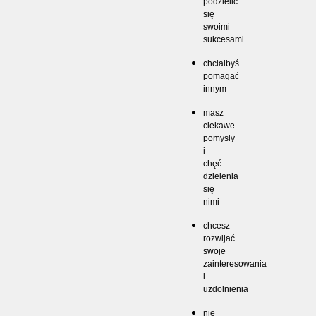
podzielić
się
swoimi
sukcesami
chciałbyś
pomagać
innym
masz
ciekawe
pomysły
i
chęć
dzielenia
się
nimi
chcesz
rozwijać
swoje
zainteresowania
i
uzdolnienia
nie