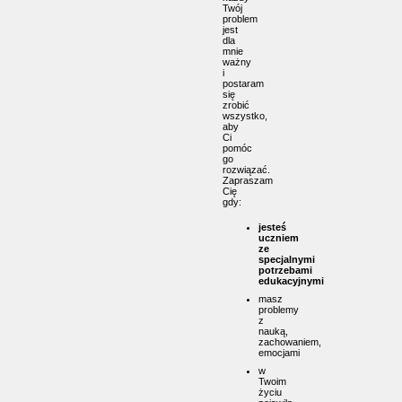
Twój
problem
jest
dla
mnie
ważny
i
postaram
się
zrobić
wszystko,
aby
Ci
pomóc
go
rozwiązać.
Zapraszam
Cię
gdy:
jesteś
uczniem
ze
specjalnymi
potrzebami
edukacyjnymi
masz
problemy
z
nauką,
zachowaniem,
emocjami
w
Twoim
życiu