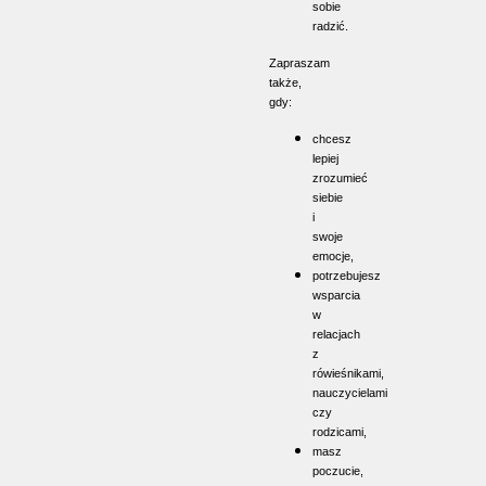
sobie
radzić.
Zapraszam
także,
gdy:
chcesz
lepiej
zrozumieć
siebie
i
swoje
emocje,
potrzebujesz
wsparcia
w
relacjach
z
rówieśnikami,
nauczycielami
czy
rodzicami,
masz
poczucie,