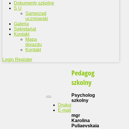
Dokumenty szkolne
S U
Samorząd
uczniowski
Galeria
Sekretariat
Kontakt
Mapa
dojazdu
Kontakt
Login
Register
Pedagog
szkolny
Psycholog
szkolny
Drukuj
E-mail
mgr
Karolina
Puliaevskaia