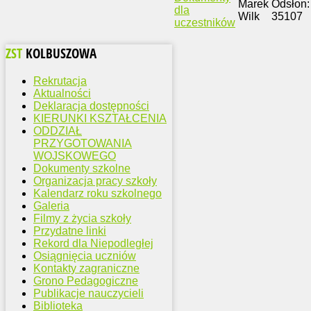
Marek
Odsłon:
dla
Wilk
35107
uczestników
ZST
KOLBUSZOWA
Rekrutacja
Aktualności
Deklaracja dostępności
KIERUNKI KSZTAŁCENIA
ODDZIAŁ
PRZYGOTOWANIA
WOJSKOWEGO
Dokumenty szkolne
Organizacja pracy szkoły
Kalendarz roku szkolnego
Galeria
Filmy z życia szkoły
Przydatne linki
Rekord dla Niepodległej
Osiągnięcia uczniów
Kontakty zagraniczne
Grono Pedagogiczne
Publikacje nauczycieli
Biblioteka