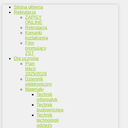
Strona główna
Rekrutacja
ZAPISY
ONLINE
Rekrutacja
Kierunki
kształcenia
Film
promujący
ZST
Dla uczniów
Plan
lekcji
2025/2026
Dziennik
elektroniczny
Materiały
Technik
informatyk
Technik
budownictwa
Technik
technologii
odzieży