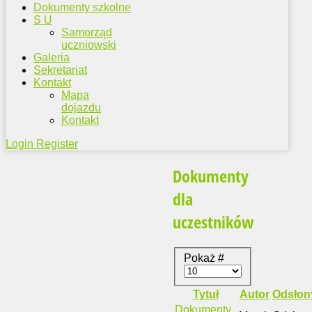
Dokumenty szkolne
S U
Samorząd
uczniowski
Galeria
Sekretariat
Kontakt
Mapa
dojazdu
Kontakt
Login
Register
Dokumenty
dla
uczestników
Pokaż #
Tytuł
Autor
Odsłon
Dokumenty