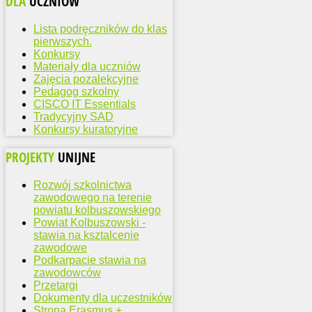
DLA
UCZNIÓW
Lista podręczników do klas
pierwszych.
Konkursy
Materiały dla uczniów
Zajęcia pozalekcyjne
Pedagog szkolny
CISCO IT Essentials
Tradycyjny SAD
Konkursy kuratoryjne
PROJEKTY
UNIJNE
Rozwój szkolnictwa
zawodowego na terenie
powiatu kolbuszowskiego
Powiat Kolbuszowski -
stawia na ksztalcenie
zawodowe
Podkarpacie stawia na
zawodowców
Przetargi
Dokumenty dla uczestników
Strona Erasmus +