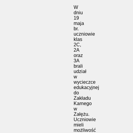
W
dniu
19
maja
br.
uczniowie
klas
2C,
2A
oraz
3A
brali
udział
w
wycieczce
edukacyjnej
do
Zakładu
Karnego
w
Załężu.
Uczniowie
mieli
możliwość