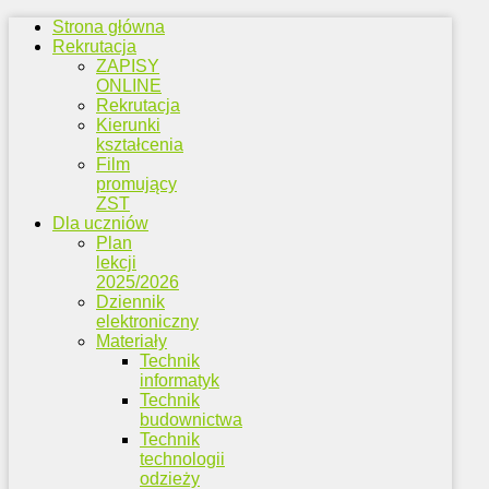
Strona główna
Rekrutacja
ZAPISY
ONLINE
Rekrutacja
Kierunki
kształcenia
Film
promujący
ZST
Dla uczniów
Plan
lekcji
2025/2026
Dziennik
elektroniczny
Materiały
Technik
informatyk
Technik
budownictwa
Technik
technologii
odzieży