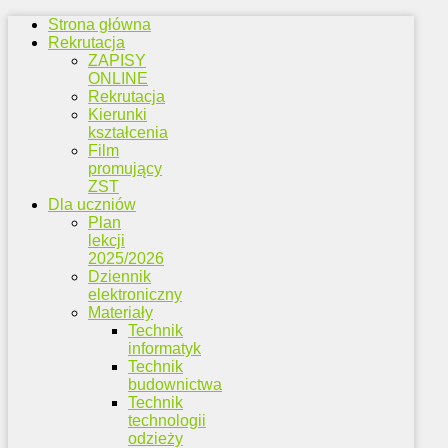
Strona główna
Rekrutacja
ZAPISY
ONLINE
Rekrutacja
Kierunki
kształcenia
Film
promujący
ZST
Dla uczniów
Plan
lekcji
2025/2026
Dziennik
elektroniczny
Materiały
Technik
informatyk
Technik
budownictwa
Technik
technologii
odzieży