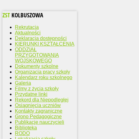
ZST
KOLBUSZOWA
Rekrutacja
Aktualności
Deklaracja dostępności
KIERUNKI KSZTAŁCENIA
ODDZIAŁ
PRZYGOTOWANIA
WOJSKOWEGO
Dokumenty szkolne
Organizacja pracy szkoły
Kalendarz roku szkolnego
Galeria
Filmy z życia szkoły
Przydatne linki
Rekord dla Niepodległej
Osiągnięcia uczniów
Kontakty zagraniczne
Grono Pedagogiczne
Publikacje nauczycieli
Biblioteka
RODO
Lokalizacja szkoły