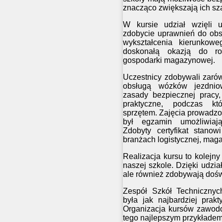
znacząco zwiększają ich sz
W kursie udział wzięli u
zdobycie uprawnień do obs
wykształcenia kierunkow
doskonałą okazją do roz
gospodarki magazynowej.
Uczestnicy zdobywali zarów
obsługą wózków jezdnio
zasady bezpiecznej pracy,
praktyczne, podczas kt
sprzętem. Zajęcia prowadzo
był egzamin umożliwiaj
Zdobyty certyfikat stanow
branżach logistycznej, maga
Realizacja kursu to kolejn
naszej szkole. Dzięki udzia
ale również zdobywają doświ
Zespół Szkół Techniczny
była jak najbardziej prak
Organizacja kursów zawodo
tego najlepszym przykładem