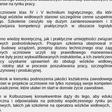
anse na rynku pracy.
czniowie klas IV i V technikum logistycznego, dla któr
ługi wózków widłowych stanowi szczególnie cenne uzupełni
ego. Szkolenie cieszyło się dużym zainteresowaniem i b
wijania kompetencji praktycznych w obszarze logistyk
no wiedzę teoretyczną, jak i praktyczne umiejętności związa
wych podnośnikowych. Program szkolenia obejmował m.
 budowę urządzeń, przepisy dozoru technicznego oraz zaję
órych uczniowie uczyli się prawidłowego manewrowa
ne były przez wykwalifikowanych instruktorów, a ich zwieńcze
ący uzyskanie uprawnień do obsługi wózków widłowy
i istotny atut w procesie poszukiwania pracy, szczególni
zynowej i produkcyjnej.
y krok w kierunku podnoszenia jakości kształcenia zawodowe
łowi w projekcie uczniowie nie tylko rozwijają swoje kompeten
adczenie, które ułatwi im start w dorosłe życie zawodowe.
ch w Kolbuszowej konsekwentnie dąży do tego, aby eduka
tyczna i odpowiadała na potrzeby współczesnego rynku pra
wych, takich jak szkolenie na operatora wózków widłowych, 
.