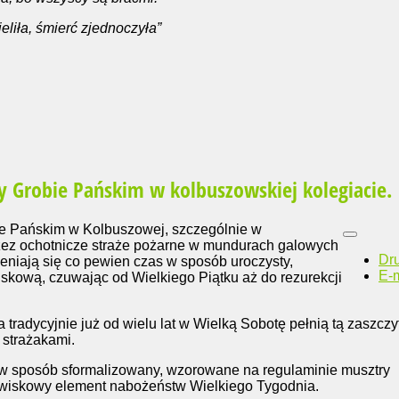
liła, śmierć zjednoczyła”
zy Grobie Pańskim w kolbuszowskiej kolegiacie.
ie Pańskim w Kolbuszowej, szczególnie w
przez ochotnicze straże pożarne w mundurach galowych
Dr
eniają się co pewien czas w sposób uroczysty,
E-m
skową, czuwając od Wielkiego Piątku aż do rezurekcji
 tradycyjnie już od wielu lat w Wielką Sobotę pełnią tą zaszczy
 strażakami.
w sposób sformalizowany, wzorowane na regulaminie musztry
owiskowy element nabożeństw Wielkiego Tygodnia.