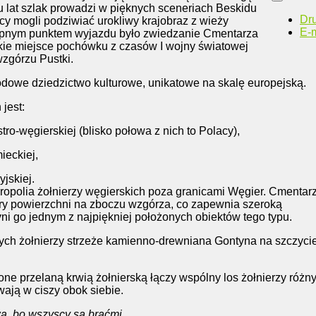
u lat szlak prowadzi w pięknych sceneriach Beskidu
Dr
lcy mogli podziwiać urokliwy krajobraz z wieży
E-m
ępnym punktem wyjazdu było zwiedzanie Cmentarza
kie miejsce pochówku z czasów I wojny światowej
zgórzu Pustki.
dowe dziedzictwo kulturowe, unikatowe na skalę europejską.
jest:
tro-węgierskiej (blisko połowa z nich to Polacy),
ieckiej,
yjskiej.
kropolia żołnierzy węgierskich poza granicami Węgier. Cmentar
ary powierzchni na zboczu wzgórza, co zapewnia szeroką
ni go jednym z najpiękniej położonych obiektów tego typu.
ych żołnierzy strzeże kamienno-drewniana Gontyna na szczyci
e przelaną krwią żołnierską łączy wspólny los żołnierzy różn
wają w ciszy obok siebie.
wa, bo wszyscy są braćmi.