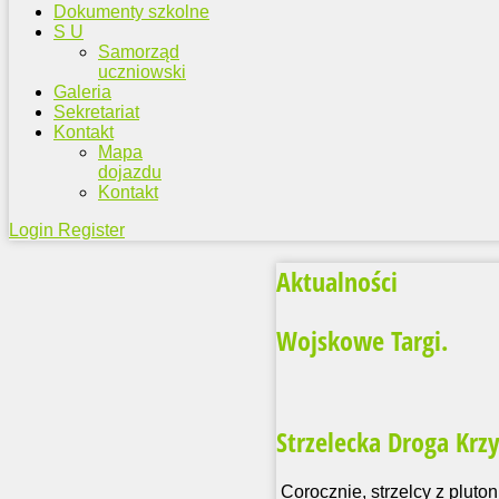
Dokumenty szkolne
S U
Samorząd
uczniowski
Galeria
Sekretariat
Kontakt
Mapa
dojazdu
Kontakt
Login
Register
Aktualności
Wojskowe Targi.
Strzelecka Droga Krz
Corocznie, strzelcy z plut