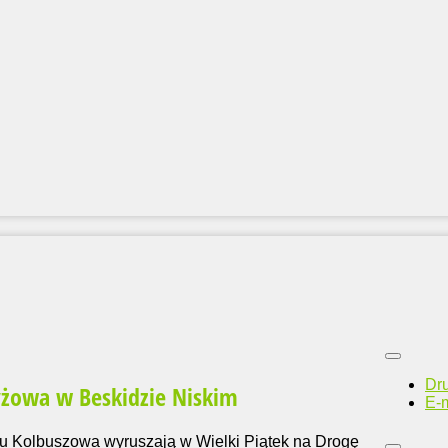
Dr
yżowa w Beskidzie Niskim
E-m
onu Kolbuszowa wyruszają w Wielki Piątek na Drogę