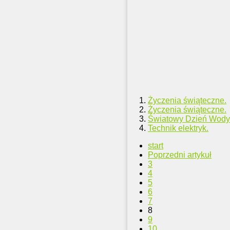
Życzenia świąteczne.
Życzenia świąteczne.
Światowy Dzień Wody - 
Technik elektryk.
start
Poprzedni artykuł
3
4
5
6
7
8
9
10