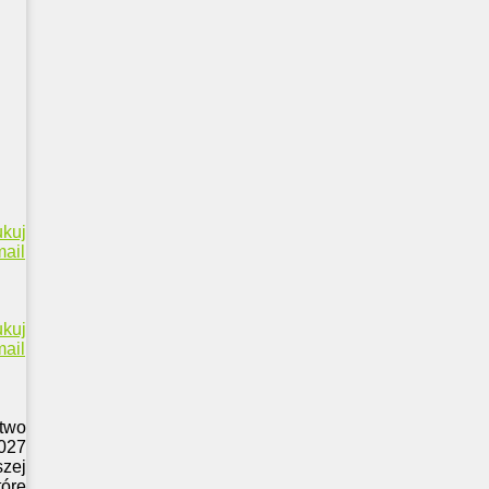
ukuj
ail
ukuj
ail
two
027
szej
tóre