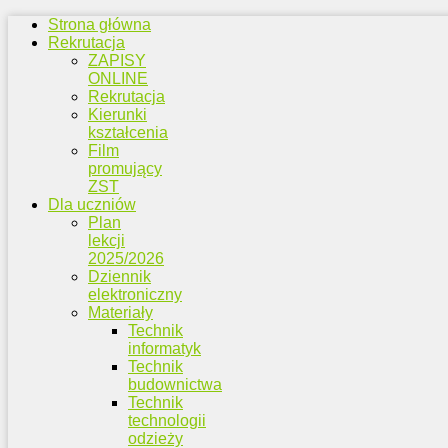
Strona główna
Rekrutacja
ZAPISY
ONLINE
Rekrutacja
Kierunki
kształcenia
Film
promujący
ZST
Dla uczniów
Plan
lekcji
2025/2026
Dziennik
elektroniczny
Materiały
Technik
informatyk
Technik
budownictwa
Technik
technologii
odzieży