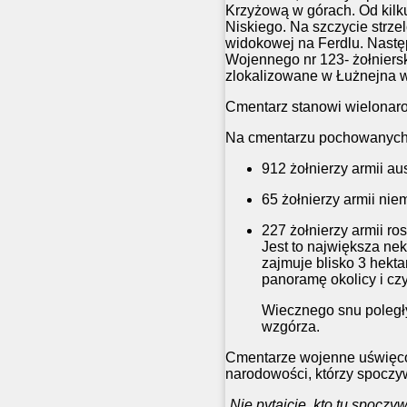
Krzyżową w górach. Od kilk
Niskiego. Na szczycie strze
widokowej na Ferdlu. Nast
Wojennego nr 123- żołniers
zlokalizowane w Łużnejna w
Cmentarz stanowi wielonaro
Na cmentarzu pochowanych 
912 żołnierzy armii aus
65 żołnierzy armii niem
227 żołnierzy armii ros
Jest to największa ne
zajmuje blisko 3 hekt
panoramę okolicy i czy
Wiecznego snu poległ
wzgórza.
Cmentarze wojenne uświęcon
narodowości, którzy spoczy
„Nie pytajcie, kto tu spoczy