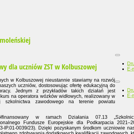
Smoleńskiej
Dr
wy dla uczniów ZST w Kolbuszowej
E-m
nych w Kolbuszowej nieustannie stawiamy na rozwój
 naszych uczniów, dostosowując ofertę edukacyjną do
Dr
pracy. Jednym z przykładów takich działań jest
E-m
 kurs na operatora wózków widłowych, realizowany w
j szkolnictwa zawodowego na terenie powiatu
łfinansowany w ramach Działania 07.13 „Szkolnic
onalnego Fundusze Europejskie dla Podkarpacia 2021–2
3-IP.01-0039/23). Dzięki pozyskanym środkom uczniowie na
płatnego zdobywania dodatkowych kwalifikacji zawodowych, k