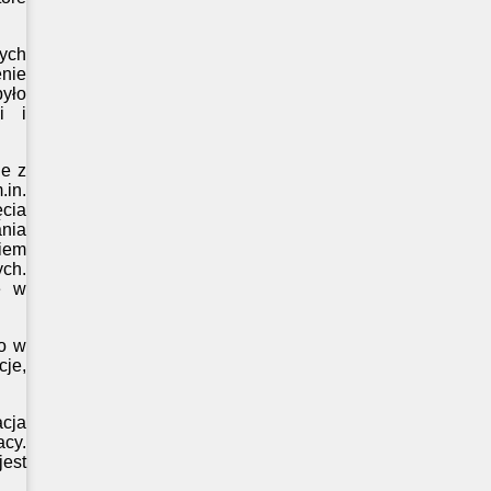
ych
enie
yło
i i
ne z
in.
cia
nia
niem
ch.
e w
go w
cje,
cja
cy.
jest