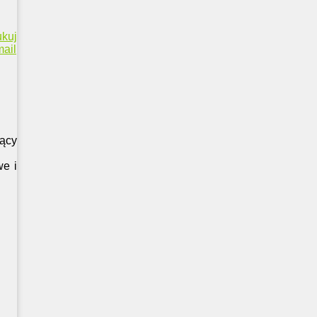
ukuj
ail
ący
we i