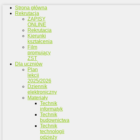
Strona główna
Rekrutacja
ZAPISY
ONLINE
Rekrutacja
Kierunki
kształcenia
Film
promujący
ZST
Dla uczniów
Plan
lekcji
2025/2026
Dziennik
elektroniczny
Materiały
Technik
informatyk
Technik
budownictwa
Technik
technologii
odzieży