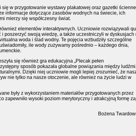
 się w przygotowanie wystawy plakatowej oraz gazetki ścienne
ze informacje dotyczące zasobów wodnych na świecie, ich
mi mierzy się współczesny świat.
 również elementów interaktywnych. Uczniowie rozwiązywali qu
ć i poszerzyć swoją wiedzę, a także uczestniczyli w dyskusjach
wirtualna woda i ślad wodny. Te pojęcia wzbudziły szczególne
uświadomiły, ile wody zużywamy pośrednio – każdego dnia,
umenckie.
zyła się również gra edukacyjna „Plecak pełen
przystępny sposób pokazała globalne powiązania między ludźmi
uralnymi. Dzięki niej uczniowie mogli lepiej zrozumieć, że nas
w nie tylko na nasze otoczenie, ale również na życie ludzi w
owane były z wykorzystaniem materiałów przygotowanych przez
o zapewniło wysoki poziom merytoryczny i atrakcyjną formę za
Bożena Twardow