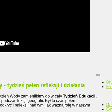
Dr
 tydzień pełen refleksji i działania
E-m
Dzień Wody zamieniliśmy go w cały
Tydzień Edukacji
 podczas lekcji geografii. Był to czas pełen
Dr
kryć i refleksji nad tym, jak ważną rolę w naszym
E-m