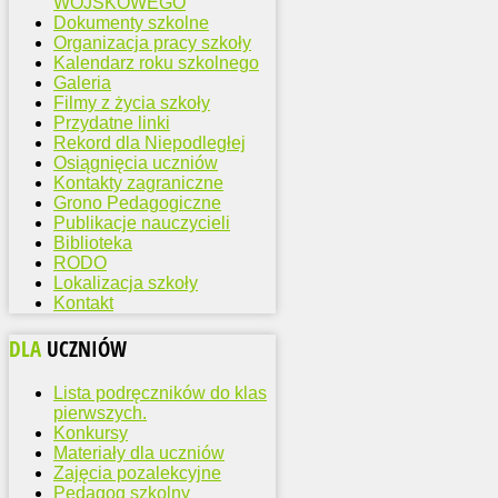
WOJSKOWEGO
Dokumenty szkolne
Organizacja pracy szkoły
Kalendarz roku szkolnego
Galeria
Filmy z życia szkoły
Przydatne linki
Rekord dla Niepodległej
Osiągnięcia uczniów
Kontakty zagraniczne
Grono Pedagogiczne
Publikacje nauczycieli
Biblioteka
RODO
Lokalizacja szkoły
Kontakt
DLA
UCZNIÓW
Lista podręczników do klas
pierwszych.
Konkursy
Materiały dla uczniów
Zajęcia pozalekcyjne
Pedagog szkolny