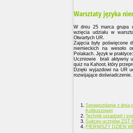
Warsztaty języka nie
W dniu 25 marca grupa u
wzięcia udziału w warszt
Otwartych UR.
Zajęcia były poświęcone 
niemieckich na wesoło 
Polakach. Język w praktyce: 
Uczniowie brali aktywny u
quiz na Kahoot, który przep
Dzięki wyjazdowi na UR uc
rozwijające doświadczenie.
Sprawozdanie z dnia 
Kolbuszowej
Technik urządzeń i sy
Sukces uczniów ZST 
PIERWSZY DZIEŃ W