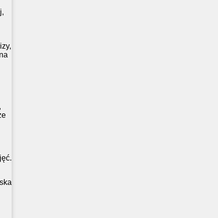
j,
izy,
 na
,
ze
jęć.
ska