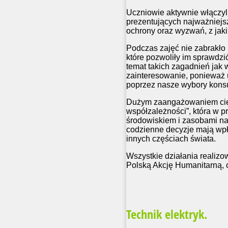
Uczniowie aktywnie włączyli
prezentujących najważniejs
ochrony oraz wyzwań, z jaki
Podczas zajęć nie zabrakło
które pozwoliły im sprawdzi
temat takich zagadnień jak 
zainteresowanie, ponieważ 
poprzez nasze wybory kons
Dużym zaangażowaniem cies
współzależności”, która w 
środowiskiem i zasobami nat
codzienne decyzje mają wpły
innych częściach świata.
Wszystkie działania realiz
Polską Akcję Humanitarną, c
Technik elektryk.