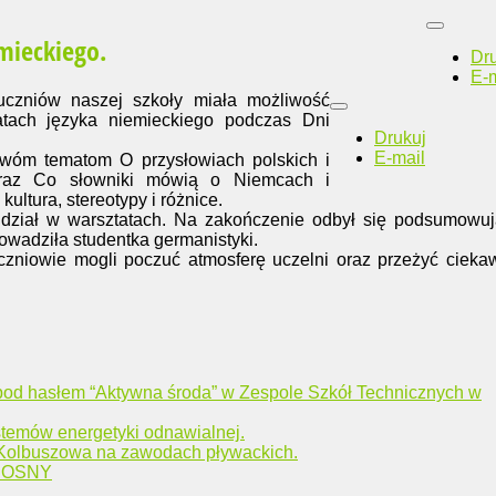
mieckiego.
Dr
E-m
czniów naszej szkoły miała możliwość
atach języka niemieckiego podczas Dni
Drukuj
E-mail
dwóm tematom O przysłowiach polskich i
oraz Co słowniki mówią o Niemcach i
kultura, stereotypy i różnice.
dział w warsztatach. Na zakończenie odbył się podsumowuj
rowadziła studentka germanistyki.
zniowie mogli poczuć atmosferę uczelni oraz przeżyć cieka
pod hasłem “Aktywna środa” w Zespole Szkół Technicznych w
stemów energetyki odnawialnej.
Kolbuszowa na zawodach pływackich.
IOSNY