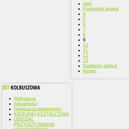
start
Poprzedni artykuł
4
5
6
7
8
9
10
11
12
13
Następny artykuł
koniec
ZST
KOLBUSZOWA
Rekrutacja
Aktualności
Deklaracja dostępności
KIERUNKI KSZTAŁCENIA
ODDZIAŁ
PRZYGOTOWANIA