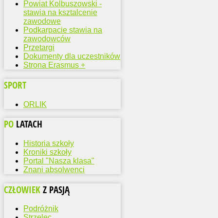
Powiat Kolbuszowski -
stawia na ksztalcenie
zawodowe
Podkarpacie stawia na
zawodowców
Przetargi
Dokumenty dla uczestników
Strona Erasmus +
SPORT
ORLIK
PO
LATACH
Historia szkoły
Kroniki szkoły
Portal "Nasza klasa"
Znani absolwenci
CZŁOWIEK
Z PASJĄ
Podróżnik
Strzelec