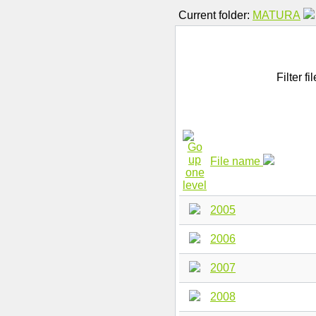
Current folder:
MATURA
Filter fi
File name
2005
2006
2007
2008