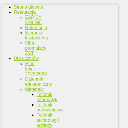
Strona główna
Rekrutacja
ZAPISY
ONLINE
Rekrutacja
Kierunki
kształcenia
Film
promujący
ZST
Dla uczniów
Plan
lekcji
2025/2026
Dziennik
elektroniczny
Materiały
Technik
informatyk
Technik
budownictwa
Technik
technologii
odzieży