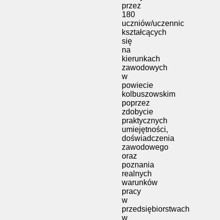
przez
180
uczniów/uczennic
kształcących
się
na
kierunkach
zawodowych
w
powiecie
kolbuszowskim
poprzez
zdobycie
praktycznych
umiejętności,
doświadczenia
zawodowego
oraz
poznania
realnych
warunków
pracy
w
przedsiębiorstwach
w