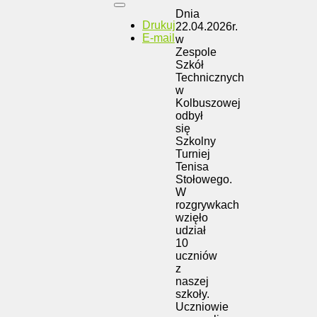
Dnia
Drukuj
22.04.2026r.
E-mail
w
Zespole
Szkół
Technicznych
w
Kolbuszowej
odbył
się
Szkolny
Turniej
Tenisa
Stołowego.
W
rozgrywkach
wzięło
udział
10
uczniów
z
naszej
szkoły.
Uczniowie