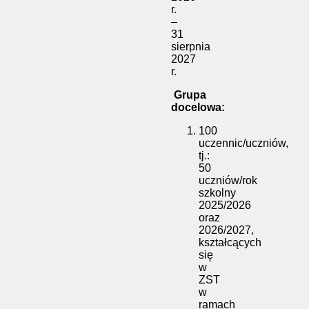
r.
–
31
sierpnia
2027
r.
Grupa
docelowa:
100
uczennic/uczniów,
tj.:
50
uczniów/rok
szkolny
2025/2026
oraz
2026/2027,
kształcących
się
w
ZST
w
ramach