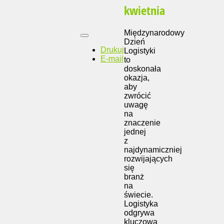
kwietnia
Międzynarodowy
Dzień
Drukuj
Logistyki
E-mail
to
doskonała
okazja,
aby
zwrócić
uwagę
na
znaczenie
jednej
z
najdynamiczniej
rozwijających
się
branż
na
świecie.
Logistyka
odgrywa
kluczową