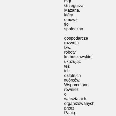
mgr
Grzegorza
Mazana,
który
omówił
tło
społeczno
-
gospodarcze
rozwoju
tzw.
roboty
kolbuszowskiej,
ukazując
też
ich
ostatnich
twórców.
Wspomniano
również
o
warsztatach
organizowanych
przez
Panią