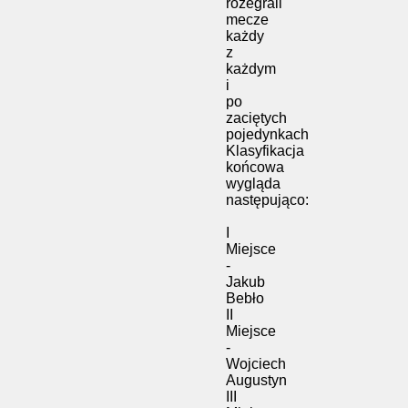
rozegrali
mecze
każdy
z
każdym
i
po
zaciętych
pojedynkach
Klasyfikacja
końcowa
wygląda
następująco:
I
Miejsce
-
Jakub
Bebło
II
Miejsce
-
Wojciech
Augustyn
III