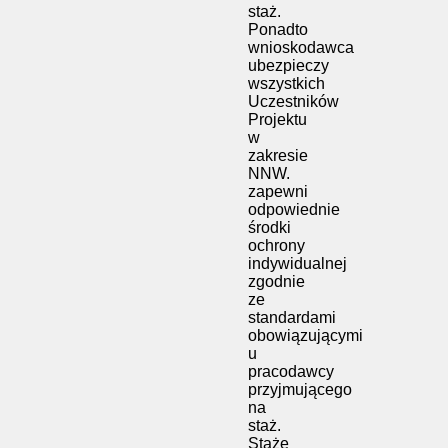
staż.
Ponadto
wnioskodawca
ubezpieczy
wszystkich
Uczestników
Projektu
w
zakresie
NNW.
zapewni
odpowiednie
środki
ochrony
indywidualnej
zgodnie
ze
standardami
obowiązującymi
u
pracodawcy
przyjmującego
na
staż.
Staże