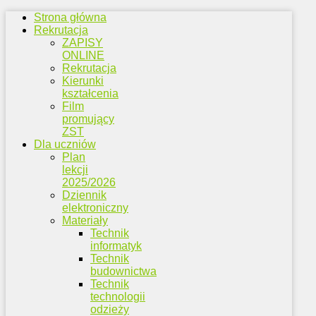
Strona główna
Rekrutacja
ZAPISY
ONLINE
Rekrutacja
Kierunki
kształcenia
Film
promujący
ZST
Dla uczniów
Plan
lekcji
2025/2026
Dziennik
elektroniczny
Materiały
Technik
informatyk
Technik
budownictwa
Technik
technologii
odzieży