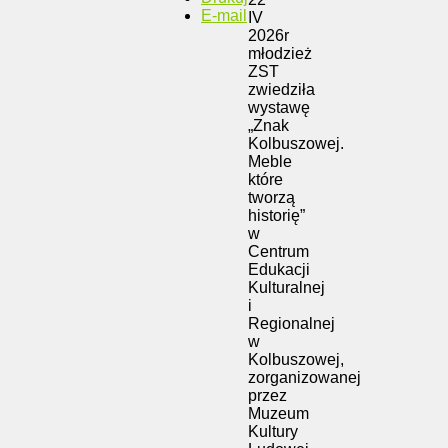
E-mail
IV
2026r
młodzież
ZST
zwiedziła
wystawę
„Znak
Kolbuszowej.
Meble
które
tworzą
historię”
w
Centrum
Edukacji
Kulturalnej
i
Regionalnej
w
Kolbuszowej,
zorganizowanej
przez
Muzeum
Kultury