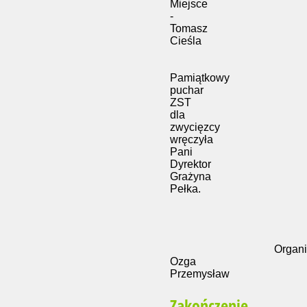
Miejsce
-
Tomasz
Cieśla
Pamiątkowy
puchar
ZST
dla
zwycięzcy
wręczyła
Pani
Dyrektor
Grażyna
Pełka.
Organizato
Ozga
Przemysław
Zakończenie