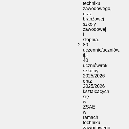
techniku
zawodowego,
oraz
branżowej
szkoły
zawodowej
I
stopnia.
80
uczennic/uczniów,
tj.:
40
uczniów/rok
szkolny
2025/2026
oraz
2025/2026
kształcących
się
w
ZSAE
w
ramach
techniku
zawodowego,