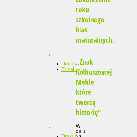
roku
szkolnego
klas
maturalnych.
„Znak
Drukuj
E-mail
Kolbuszowej.
Meble
które
tworzą
historię”
W
dniu
Drukuj
22