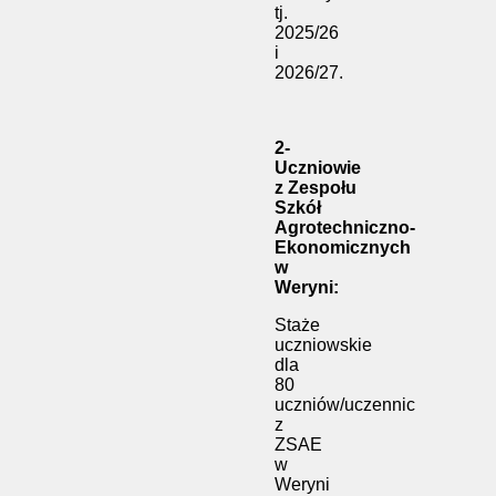
tj.
2025/26
i
2026/27.
2-
Uczniowie
z
Zespołu
Szkół
Agrotechniczno-
Ekonomicznych
w
Weryni:
Staże
uczniowskie
dla
80
uczniów/uczennic
z
ZSAE
w
Weryni